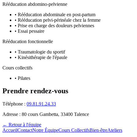
Rééducation abdomino-pelvienne
•
Rééducation abdominale en post-partum
•
Rééducation pelvi-périnéale chez la femme
•
Prise en charge des douleurs pelviennes
•
Essai pessaire
Rééducation fonctionnelle
•
Traumatologie du sportif
•
Kinésithérapie de l'épaule
Cours collectifs
•
Pilates
Prendre rendez-vous
Téléphone :
09.81.91.24.33
Adresse : 80 cours Gambetta, 33400 Talence
← Retour à l'équipe
Accueil
Contact
Notre Équipe
Cours Collectifs
Bien-être
Ateliers