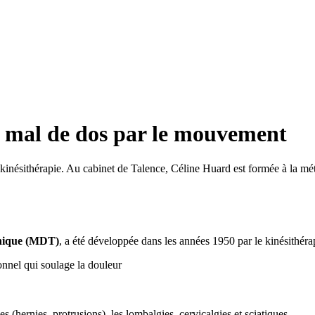
 mal de dos par le mouvement
en kinésithérapie. Au cabinet de Talence, Céline Huard est formée à la 
anique (MDT)
, a été développée dans les années 1950 par le kinésithér
onnel qui soulage la douleur
s (hernies, protrusions), les lombalgies, cervicalgies et sciatiques.