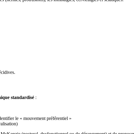
écidives.
ique standardisé
:
dentifier le « mouvement préférentiel »
alisation)
s McKenzie (postural, dysfonctionnel ou de dérangement) et de proposer