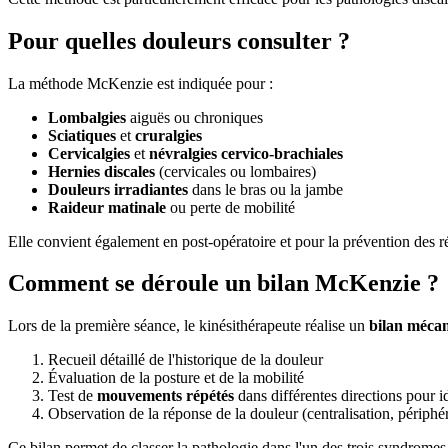
Pour quelles douleurs consulter ?
La méthode McKenzie est indiquée pour :
Lombalgies
aiguës ou chroniques
Sciatiques
et
cruralgies
Cervicalgies
et
névralgies cervico-brachiales
Hernies discales
(cervicales ou lombaires)
Douleurs irradiantes
dans le bras ou la jambe
Raideur matinale
ou perte de mobilité
Elle convient également en post-opératoire et pour la prévention des r
Comment se déroule un bilan McKenzie ?
Lors de la première séance, le kinésithérapeute réalise un
bilan mécan
Recueil détaillé de l'historique de la douleur
Évaluation de la posture et de la mobilité
Test de
mouvements répétés
dans différentes directions pour i
Observation de la réponse de la douleur (centralisation, périphér
Ce bilan permet de classer la pathologie dans l'un des trois syndrome