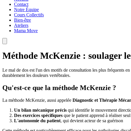
Contact
Notre Équipe
Cours Collectifs
Bien-être
Ateliers
Mama Move
Méthode McKenzie : soulager le
Le mal de dos est l'un des motifs de consultation les plus fréquents 
durablement les douleurs vertébrales.
Qu'est-ce que la méthode McKenzie ?
La méthode McKenzie, aussi appelée
Diagnostic et Thérapie Méc
Un bilan mécanique précis
qui identifie le mouvement directi
Des exercices spécifiques
que le patient apprend à réaliser seul
L'autonomie du patient
, qui devient acteur de sa guérison
Cette méthode est particulièrement efficace pour les pathologies discale